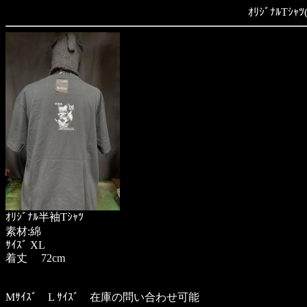
ｵﾘｼﾞﾅﾙTｼｬ
ｵﾘｼﾞﾅﾙ半袖Tｼｬﾂ
素材:綿
ｻｲｽﾞ XL
着丈 72cm
Mｻｲｽﾞ L ｻｲｽﾞ 在庫の問い合わせ可能