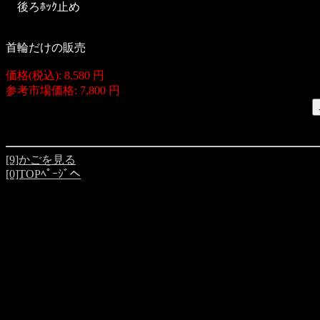
後ろﾎｯｸ止め
首輪だけの販売
価格(税込): 8,580 円
参考市場価格: 7,800 円
[9]かごを見る
[0]TOPﾍﾟｰｼﾞへ