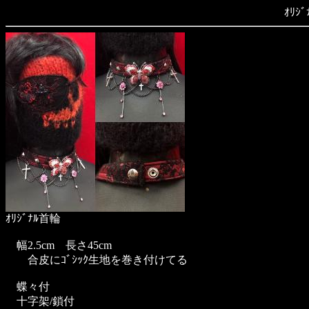
ｵﾘｼ
ｵﾘｼﾞﾅﾙ首輪
幅2.5cm 長さ45cm
合皮にｺﾞｼｯｸ生地を巻き付けてる
蝶々付
十字架/鎖付