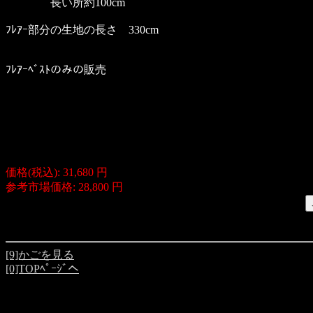
長い所約100cm
ﾌﾚｱｰ部分の生地の長さ 330cm
ﾌﾚｱｰﾍﾞｽﾄのみの販売
価格(税込): 31,680 円
参考市場価格: 28,800 円
[9]かごを見る
[0]TOPﾍﾟｰｼﾞへ