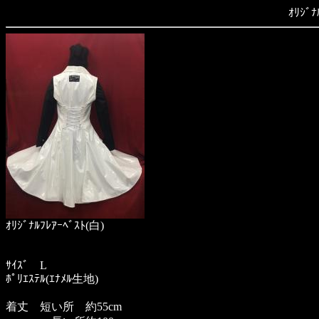
ｵﾘｼﾞﾅ
ｵﾘｼﾞﾅﾙﾌﾚｱｰﾍﾞｽﾄ(白)
ｻｲｽﾞ L
ﾎﾟﾘｴｽﾃﾙ(ｴﾅﾒﾙ生地)
着丈 短い所 約55cm