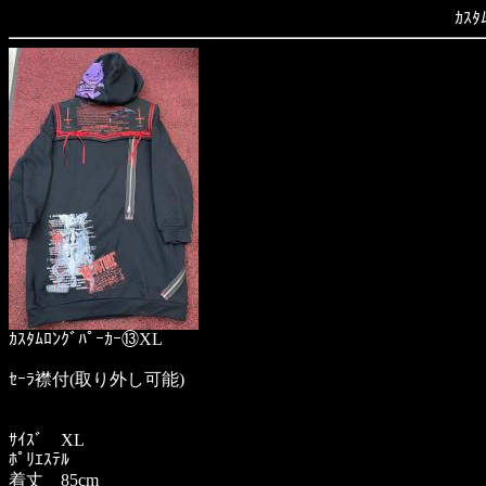
ｶｽﾀ
ｶｽﾀﾑﾛﾝｸﾞﾊﾟｰｶｰ⑬XL
ｾｰﾗ襟付(取り外し可能)
ｻｲｽﾞ XL
ﾎﾟﾘｴｽﾃﾙ
着丈 85cm