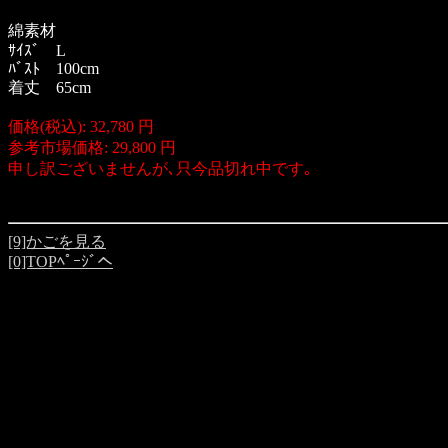
綿素材
ｻｲｽﾞ L
ﾊﾞｽﾄ 100cm
着丈 65cm
価格(税込): 32,780 円
参考市場価格: 29,800 円
申し訳ございませんが､只今品切れ中です｡
[9]かごを見る
[0]TOPﾍﾟｰｼﾞへ