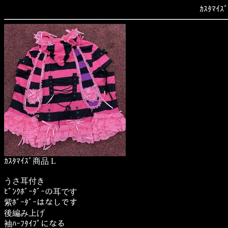
ｶｽﾀﾏｲｽ
ｶｽﾀﾏｲｽﾞ商品 L
うさ耳付き
ﾋﾟﾝｸﾎﾞｰﾀﾞｰの耳です
紫ﾎﾞｰﾀﾞｰはなしです
後編み上げ
袖ﾊｰﾌﾀｲﾌﾟになる