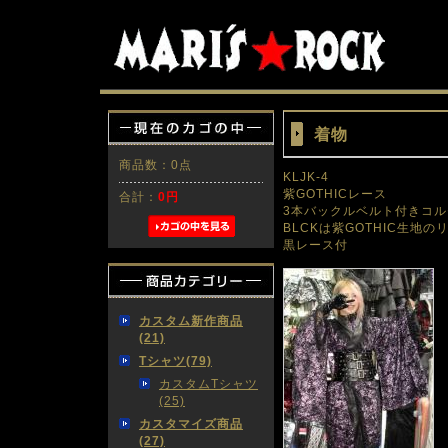
着物
商品数：0点
KLJK-4
紫GOTHICレース
合計：
0円
3本バックルベルト付きコル
BLCKは紫GOTHIC生地の
黒レース付
カスタム新作商品
(21)
Tシャツ(79)
カスタムTシャツ
(25)
カスタマイズ商品
(27)