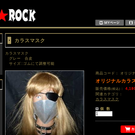
カラスマスク
カラスマスク
グレー 合皮
サイズ::ゴムにて調整可能
商品コード： オリジ
オリジナルカラ
販売価格
：
4,18
(税込)
関連カテゴリ：
カラスマスク
個 数