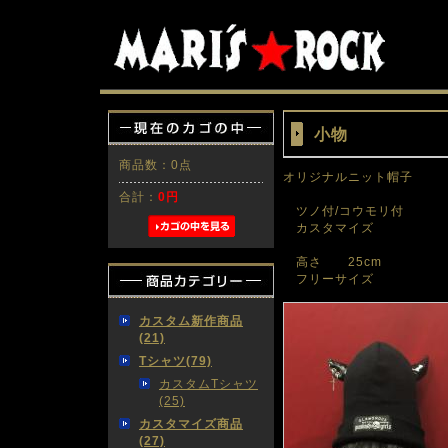
小物
商品数：0点
オリジナルニット帽子
合計：
0円
ツノ付/コウモリ付
カスタマイズ
高さ 25cm
フリーサイズ
カスタム新作商品
(21)
Tシャツ(79)
カスタムTシャツ
(25)
カスタマイズ商品
(27)