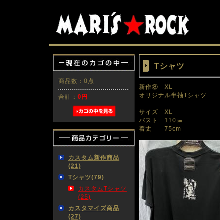
Tシャツ
商品数：0点
新作⑧ XL
オリジナル半袖Tシャツ
合計：
0円
サイズ XL
バスト 110㎝
着丈 75cm
カスタム新作商品
(21)
Tシャツ(79)
カスタムTシャツ
(25)
カスタマイズ商品
(27)