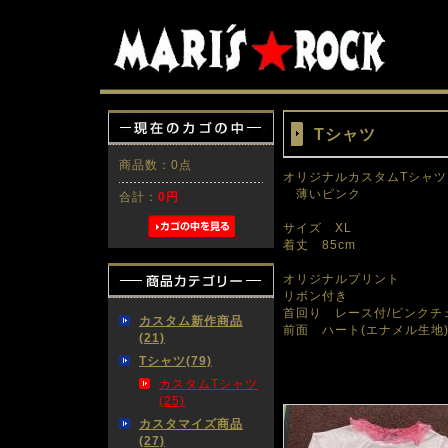
Tシャツ
商品数：0点
オリジナルカスタムTシャツ
薄いピンク
合計：
0円
サイズ XL
着丈 85cm
オリジナルプリント
リボン付き
首回り レース付/ピンクチ
カスタム新作商品
前面 ハート(エナメル生地
(21)
Tシャツ(79)
カスタムTシャツ
(25)
カスタマイズ商品
(27)