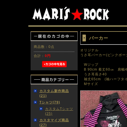
パーカー
商品数：0点
オリジナル
うさ耳パーカー(ピンクボー
合計：
0円
Wジップ
B 90cm 着丈60㎝ 肩幅
うさ耳長さ40
袖丈65cm (袖ハーフタ
Mサイズ
カスタム新作商品
(21)
Tシャツ(79)
カスタムTシャツ
(25)
カスタマイズ商品
(27)